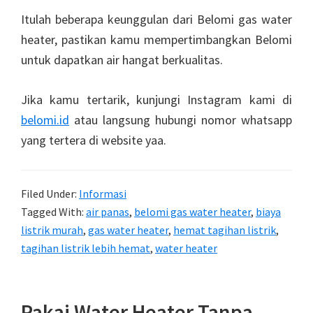
Itulah beberapa keunggulan dari Belomi gas water
heater, pastikan kamu mempertimbangkan Belomi
untuk dapatkan air hangat berkualitas.
Jika kamu tertarik, kunjungi Instagram kami di
belomi.id
atau langsung hubungi nomor whatsapp
yang tertera di website yaa.
Filed Under:
Informasi
Tagged With:
air panas
,
belomi gas water heater
,
biaya
listrik murah
,
gas water heater
,
hemat tagihan listrik
,
tagihan listrik lebih hemat
,
water heater
Pakai Water Heater Tanpa