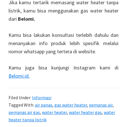
Jika kamu tertarik memasang water heater tanpa
listrik, kamu bisa menggunakan gas water heater
dari
Belomi.
Kamu bisa lakukan konsultasi terlebih dahulu dan
menanyakan info produk lebih spesifik melalui
nomor whatsapp yang tertera di website.
Kamu juga bisa kunjungi Instagram kami di
Belomi.id.
Filed Under:
Informasi
Tagged With:
air panas
,
gas water heater
,
pemanas air
,
pemanas air gas
,
water heater
,
water heater gas
,
water
heater tanpa listrik