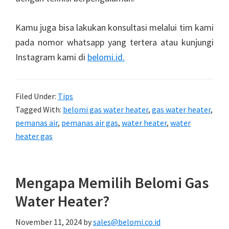
Kamu juga bisa lakukan konsultasi melalui tim kami
pada nomor whatsapp yang tertera atau kunjungi
Instagram kami di
belomi.id.
Filed Under:
Tips
Tagged With:
belomi gas water heater
,
gas water heater
,
pemanas air
,
pemanas air gas
,
water heater
,
water
heater gas
Mengapa Memilih Belomi Gas
Water Heater?
November 11, 2024
by
sales@belomi.co.id