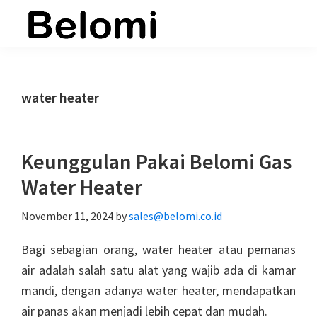
Skip
Skip
Skip
to
to
to
belomi.co.id
main
primary
footer
content
sidebar
water heater
Keunggulan Pakai Belomi Gas
Water Heater
November 11, 2024
by
sales@belomi.co.id
Bagi sebagian orang, water heater atau pemanas
air adalah salah satu alat yang wajib ada di kamar
mandi, dengan adanya water heater, mendapatkan
air panas akan menjadi lebih cepat dan mudah.