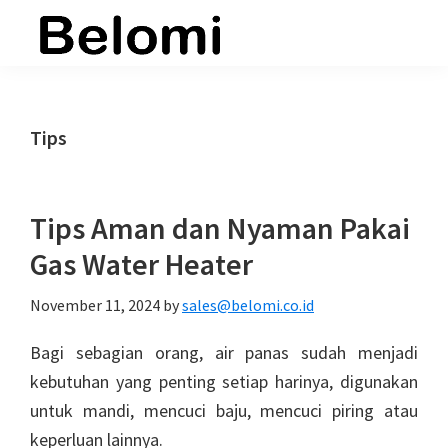
Skip
Skip
Skip
to
to
to
belomi.co.id
main
primary
footer
content
sidebar
Tips
Tips Aman dan Nyaman Pakai
Gas Water Heater
November 11, 2024
by
sales@belomi.co.id
Bagi sebagian orang, air panas sudah menjadi
kebutuhan yang penting setiap harinya, digunakan
untuk mandi, mencuci baju, mencuci piring atau
keperluan lainnya.