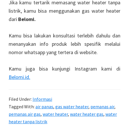
Jika kamu tertarik memasang water heater tanpa
listrik, kamu bisa menggunakan gas water heater
dari
Belomi.
Kamu bisa lakukan konsultasi terlebih dahulu dan
menanyakan info produk lebih spesifik melalui
nomor whatsapp yang tertera di website.
Kamu juga bisa kunjungi Instagram kami di
Belomi.id.
Filed Under:
Informasi
Tagged With:
air panas
,
gas water heater
,
pemanas air
,
pemanas air gas
,
water heater
,
water heater gas
,
water
heater tanpa listrik