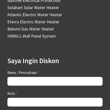
Suntree Electrical Protection
Solahart Solar Water Heater
Atlantic Electric Water Heater
Eterra Electric Water Heater
Belomi Gas Water Heater
HiWALL Wall Panel System
Saya Ingin Diskon
Contact
Nama / Perusahaan
*
Us
Kota
*