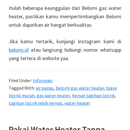
Itulah beberapa keunggulan dari Belomi gas water
heater, pastikan kamu mempertimbangkan Belomi
untuk dapatkan air hangat berkualitas.
Jika kamu tertarik, kunjungi Instagram kami di
belomi.id
atau langsung hubungi nomor whatsapp
yang tertera di website yaa.
Filed Under:
Informasi
Tagged With:
air panas
,
belomi gas water heater
,
biaya
listrik murah
,
gas water heater
,
hemat tagihan listrik
,
tagihan listrik lebih hemat
,
water heater
Pakai Water Heater Tanpa