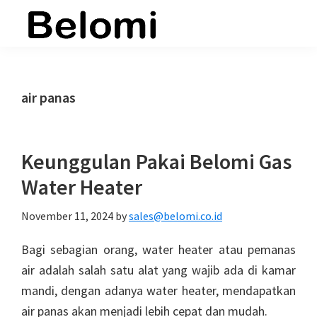
Skip
Skip
Skip
to
to
to
belomi.co.id
main
primary
footer
content
sidebar
air panas
Keunggulan Pakai Belomi Gas
Water Heater
November 11, 2024
by
sales@belomi.co.id
Bagi sebagian orang, water heater atau pemanas
air adalah salah satu alat yang wajib ada di kamar
mandi, dengan adanya water heater, mendapatkan
air panas akan menjadi lebih cepat dan mudah.