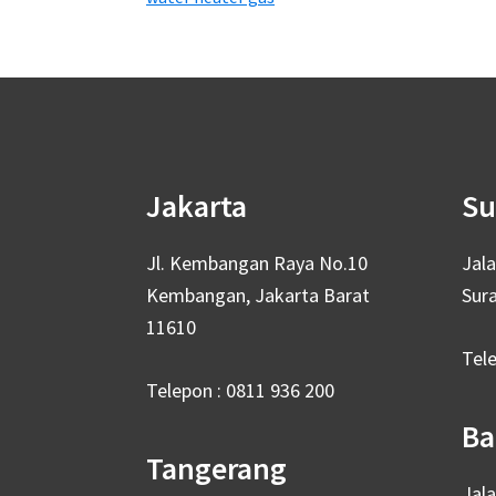
Footer
Jakarta
Su
Jl. Kembangan Raya No.10
Jal
Kembangan, Jakarta Barat
Sur
11610
Tel
Telepon : 0811 936 200
Ba
Tangerang
Jal