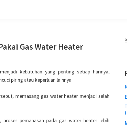
S
akai Gas Water Heater
menjadi kebutuhan yang penting setiap harinya,
uci piring atau keperluan lainnya.
K
rsebut, memasang gas water heater menjadi salah
P
T
H
h, proses pemanasan pada gas water heater lebih
M