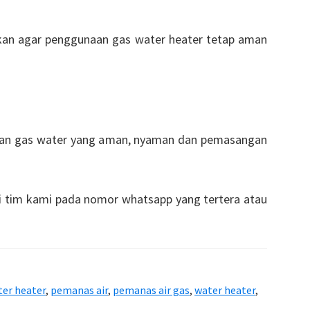
ukan agar penggunaan gas water heater tetap aman
an gas water yang aman, nyaman dan pemasangan
ui tim kami pada nomor whatsapp yang tertera atau
ter heater
,
pemanas air
,
pemanas air gas
,
water heater
,