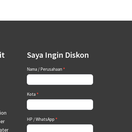
it
Saya Ingin Diskon
Contact
Nama / Perusahaan
*
Us
Kota
*
ion
HP / WhatsApp
*
ter
ater