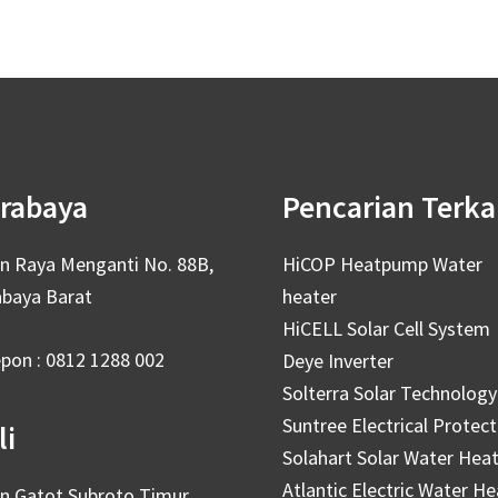
rabaya
Pencarian Terka
an Raya Menganti No. 88B,
HiCOP Heatpump Water
abaya Barat
heater
HiCELL Solar Cell System
epon : 0812 1288 002
Deye Inverter
Solterra Solar Technology
Suntree Electrical Protect
li
Solahart Solar Water Hea
Atlantic Electric Water He
an Gatot Subroto Timur