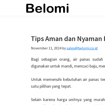
Skip
Skip
Skip
to
to
to
belomi.co.id
main
primary
footer
content
sidebar
Tips Aman dan Nyaman P
November 11, 2024
by
sales@belomi.co.id
Bagi sebagian orang, air panas sudah 
digunakan untuk mandi, mencuci baju, menc
Untuk memenuhi kebutuhan air panas te
satu pilihan yang tepat.
Selain karena harga unitnya yang mura