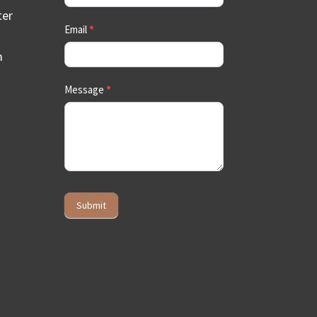
ter
Email
*
m
Message
*
Submit