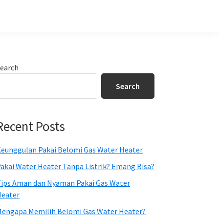
Primary
earch
Sidebar
Search
Recent Posts
eunggulan Pakai Belomi Gas Water Heater
akai Water Heater Tanpa Listrik? Emang Bisa?
ips Aman dan Nyaman Pakai Gas Water
eater
engapa Memilih Belomi Gas Water Heater?