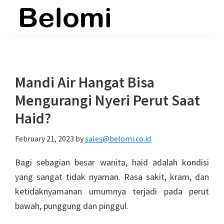
Skip
Skip
Skip
to
to
to
belomi.co.id
main
primary
footer
content
sidebar
Mandi Air Hangat Bisa
Mengurangi Nyeri Perut Saat
Haid?
February 21, 2023
by
sales@belomi.co.id
Bagi sebagian besar wanita, haid adalah kondisi
yang sangat tidak nyaman. Rasa sakit, kram, dan
ketidaknyamanan umumnya terjadi pada perut
bawah, punggung dan pinggul.